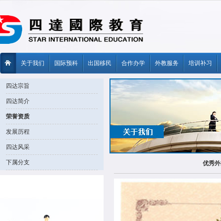
关于我们
国际预科
出国移民
合作办学
外教服务
培训补习
四达宗旨
四达简介
荣誉资质
发展历程
四达风采
下属分支
优秀外籍教