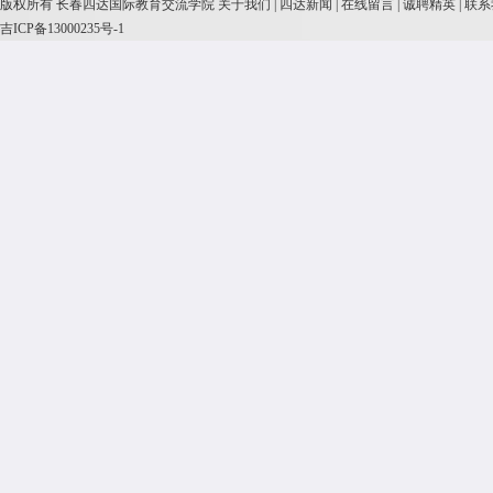
版权所有 长春四达国际教育交流学院
关于我们
|
四达新闻
|
在线留言
|
诚聘精英
|
联系
吉ICP备13000235号-1